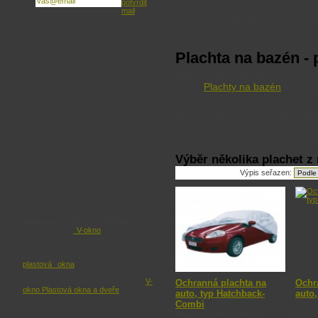
němuž jsou plachty až o 80% od
vyrobena z hliníku ve vzdálen
rozměry v toleranci +/- 5%.
E.Shop Plachty.biz je specializovaný
výhradně na prodej krycích a
ochranných plachet hotových
Plachta na bazén - 
rozměrů a tvarů, ale i metráží a
související výrobky. Spolupracujeme
Velmi kvalitní plachty na bazé
přímo s dlouholetým dovozcem do
České republiky a zboží, které
tvaru.
Plachty na bazén
šijeme z
nabízíme, odpovídá všem poža-
záření.
davkům na tento typ produktu.
Neprodáváme Vám nekvalitní zboží
Máte li zájem o větší odběr plac
pro jedno použití tak jak je znáte ze
požadovaný počet kusů a my vá
supermarketů, naše ceny jsou s nimi
také kontaktovat emailem nebo 
ale srovnatelné za kvalitu násobně
navýší. Neváhejte nás kontaktovat
pro doplňující informace - přivítá Vás
Výběr několika plachet z 
personál s letitou praxí v prodeji
nabízených výrobků, který je
Výpis seřazen:
připraven zodpovědět jakýkoliv Váš
dotaz.
Tým Plachty.biz
Reklama: PLASTOVÁ OKNA:
Plastová okna
V-okno
Vám přinášejí
neuveřitelné slevy téměř při každé
příležitosti. V případě, že uvažujete o
výměně starých oken za nová
plastová okna
, nebo zvažujete o
vyřízení dotací na plastová okna tak
neváhejte navštívit stránky firmy
V-
Ochranná plachta na
Ochr
okno Plastová okna a dveře
.
auto, typ Hatchback-
auto
Combi
Placht
rozmě
Plachty na auto různých