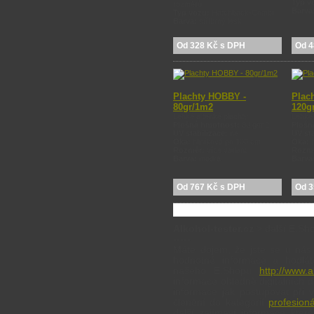
Typ v
rozměrů
Barva
Typ vozu:
Hatchback-Combi
Barva:
stříbrný lesk
Od 328 Kč s DPH
Od 4
Plachty HOBBY -
Plac
80gr/1m2
120g
Lehké a tenké plachty
Lehké 
Plošná hmotnost:
80 g/m2
Plošn
UV stabilizace:
ne
UV st
Oka:
hliníková po 100 cm
Oka:
Rozměr:
více variant
Rozm
Barva:
modrá
Barva
Od 767 Kč s DPH
Od 3
Alkohol-tester.cz
> další E.Sh
-----
Máte dojem, že jste se u nás
hodnotné informace a hodlá
našeho E.Shopu
http://www.a
informace ohledně digitálních d
informace jak postupovat při
členění do kategorií
profesioná
další zajímaví informace kte