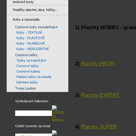
Námi nabízené produkty odpoví
tenisové kurty
a kvalitu materiálu. Nejedná se
Doplňky plachet, lana, háčky...
jakýchkoliv dotazů neváhejte k
zodpoví veškeré dotazy.
Kufry a zavazadla
1) Plachty HOBBY - gra
Cestovní kufry na kolečkách
Kufry - TEXTILNÍ
Tato řada plachet patří k zákl
Kufry - PLASTOVÉ
materiálu či objektu... Počítejte
Kufry - HLINÍKOVÉ
menší na šířku i délku kvůli za
Kufry - NEROZBITNÉ
hliníku v intervalu 1m od sebe
gramáže a několik druhů barev.
Cestovní tašky
plachty.
Tašky na kolečkách
2)
Plachty PROFI
Cestovní tašky
Cestovní kabely
Plachtovina je vyrobena z tkané t
oboustranně povrstvena neprom
Palubní tašky do letadla
polyetylénu a ostatních látek. 
Dámske tašky
HD-PE vláken, jejich počtu na 
Troop London
na laminování, se dodává plach
3)
Plachty EXPERT
Vyhledávání fulltextem
Řada plachet EXPERT je navíc d
plachty až o 70% odolnější vůč
polykarbonátu který vydrží až 3
sebe ve vzdálenosti 50cm po ob
%.
4)
Plachty SUPER
Odběr novinek na email
Řada plachet SUPER je navíc do