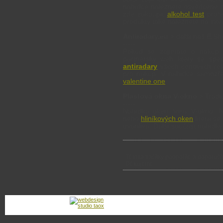
nabídce naleznete osvědčené 
zde zakoupit
alkohol test
profe
produkty také naleznete na inte
Antiradary.eu
> další náš E.Sh
-----
Pokud se zajímáte o náku
partnerský web který se spec
antiradary
všech cenových rel
pro nákup. V nabídce samozře
valentine one
.
Plastová okna V-okno
> Tradič
-----
Nabídka oken firmy V-okno.
nebo
hliníkových oken
která se 
trvanlivá. Další součást nabídk
Těmito tlačítky podpoříte a doporučí
Děkujeme.
plachty .biz
:
Kontaktní e-mail:
prodej
Tvorba webu studio