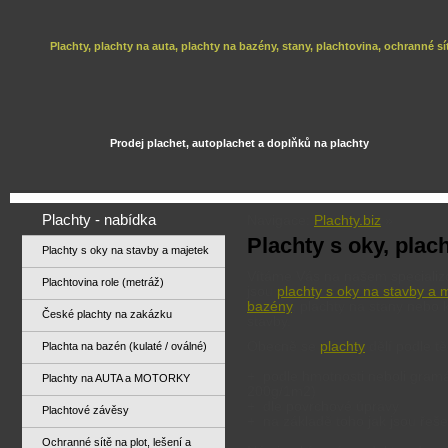
Plachty, plachty na auta, plachty na bazény, stany, plachtovina, ochranné sí
Prodej plachet, autoplachet a doplňků na plachty
Plachty - nabídka
Navigace:
Plachty.biz
»
Plachty s oky, plac
Plachty s oky na stavby a majetek
Vítáme Vás na našem speciali
Plachtovina role (metráž)
jsou
plachty s oky na stavby a 
bazény
, plachty na stany nebo k
České plachty na zakázku
stavby.
Obecně se
plachty
dělí podle t
Plachta na bazén (kulaté / oválné)
+ podle hmotnosti neboli gram
Plachty na AUTA a MOTORKY
200g/1m2)
+ dle povrchové úpravy
Plachtové závěsy
+ na základě toho jak jsou řeš
Ochranné sítě na plot, lešení a